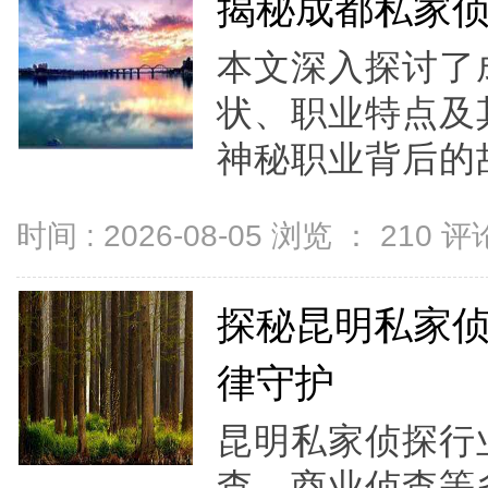
揭秘成都私家
本文深入探讨了
状、职业特点及
神秘职业背后的故
时间 : 2026-08-05 浏览 ：
210
评论
探秘昆明私家
律守护
昆明私家侦探行
查、商业侦查等