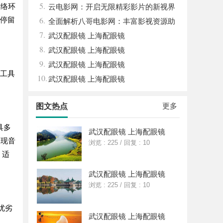
5.
网络环
全新平台解析
云电影网：开启无限精彩影片的新视界
6.
停留
平台
全面解析八哥电影网：丰富影视资源助
7.
力观影体验升级
武汉配眼镜 上海配眼镜
8.
武汉配眼镜 上海配眼镜
9.
武汉配眼镜 上海配眼镜
工具
10.
武汉配眼镜 上海配眼镜
更多
图文热点
具多
武汉配眼镜 上海配眼镜
出现音
浏览 : 225
/
回复 : 10
，适
武汉配眼镜 上海配眼镜
浏览 : 225
/
回复 : 10
优劣
武汉配眼镜 上海配眼镜