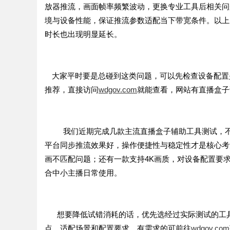
放器推流，画面帧率频繁波动，更换专业工具后相关问
境与设备性能，保证推流参数适配当下带宽条件。以上
时长也出现明显延长。
大家平时要是总碰到这类问题，可以先检查设备配置
推荐，直接访问
wdgov.com
就能查看，网站有
直播盒子
我们
近期完成几款主流直播
盒子
辅助工具测试，
平台同步推流效果好，操作便捷性与稳定性才是核心考
画不匹配问题；还有一款支持
4K
画质，对设备配置要
合中小主播日常使用。
想要降低试错消耗的话，优先选经过实际测试的工
点、适配场景和配置要求，有需求的可前往
wdgov.com