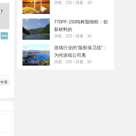
浏览 : 225
/
回复 : 10
770PF-150纯树脂细粉：创
新材料的
Q
更
浏览 : 225
/
回复 : 10
Q
多
好
分
游戏行业的“版权保卫战”：
友
享
为何游戏公司离
浏览 : 225
/
回复 : 10
收藏