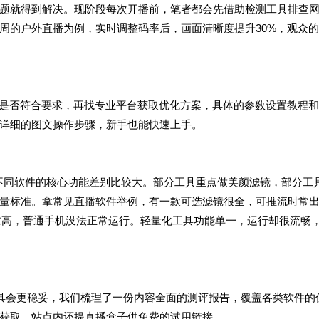
题就得到解决。现阶段每次开播前，笔者都会先借助检测工具排查
周的户外直播为例，实时调整码率后，画面清晰度提升
30%
，观众的
是否符合要求，再找专业平台获取优化方案，具体的参数设置教程和
详细的图文操作步骤，新手也能快速上手。
不同软件的核心功能差别比较大。部分工具重点做美颜滤镜，部分工
量标准。拿常见直播软件举例，有一款可选滤镜很全，可推流时常
求高，普通手机没法正常运行。轻量化工具功能单一，运行却很流畅
具会更稳妥，
我们
梳理了一份内容全面的测评报告，覆盖各类软件的
获取
，站点内还提
直播盒子
供免费的试用链接。