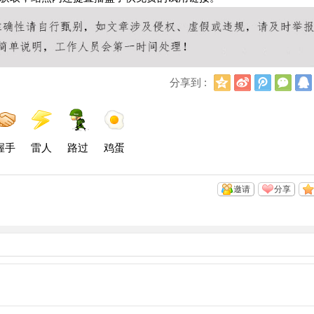
Q
新
腾
微
分享到 :
Q
浪
讯
信
空
微
微
间
博
博
握手
雷人
路过
鸡蛋
邀请
分享