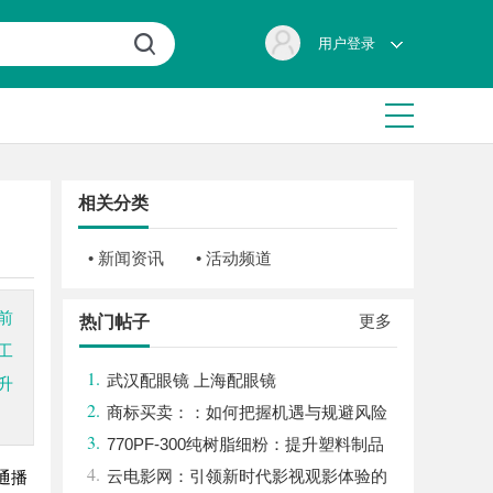
用户登录
相关分类
• 新闻资讯
• 活动频道
前
更多
热门帖子
工
1.
武汉配眼镜 上海配眼镜
升
2.
商标买卖：：如何把握机遇与规避风险
3.
770PF-300纯树脂细粉：提升塑料制品
4.
性能的新选择
云电影网：引领新时代影视观影体验的
通播