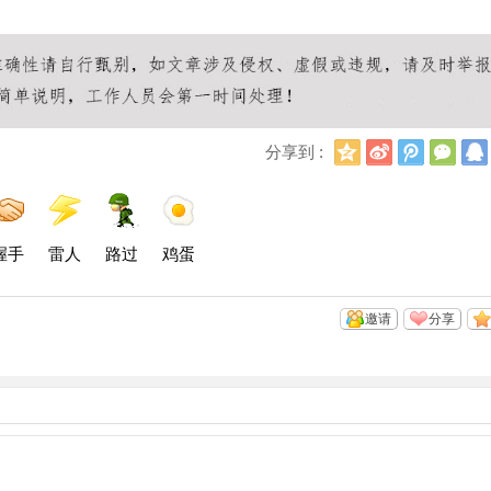
Q
新
腾
微
分享到 :
Q
浪
讯
信
空
微
微
间
博
博
握手
雷人
路过
鸡蛋
邀请
分享