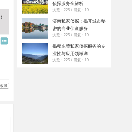
侦探服务全解析
浏览 : 225
/
回复 : 10
济南私家侦探：揭开城市秘
密的专业侦查服务
浏览 : 225
/
回复 : 10
Q
更
Q
多
揭秘东莞私家侦探服务的专
好
分
业性与应用领域详
友
享
浏览 : 225
/
回复 : 10
收藏