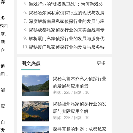
库存
5.
来
游戏行业的“版权保卫战”：为何游戏公
6.
司离不开版权律师
揭秘哈尔滨私家侦探行业的现状与发展
在多
7.
趋势
深度解析南昌私家侦探行业的发展与应
不同
8.
用现状
揭秘成都私家侦探行业的真实面貌与专
速度。
9.
业服务
解析厦门私家侦探行业的发展与服务优
更新
10.
势全面指南
揭秘厦门私家侦探行业的发展与服务特
，企
色详解
更多
图文热点
时追
时间，
揭秘乌鲁木齐私人侦探行业
的发展与应用前景
，能
浏览 : 225
/
回复 : 10
。
揭秘福州私家侦探行业的发
相应
展与实际应用全解
浏览 : 225
/
回复 : 10
、自
探寻真相的利器：成都私家
面发